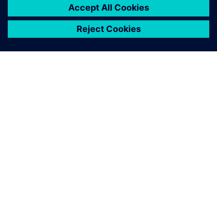
Siemens Digital Industries Software는 Marumo Electric에
Simcenter 포트폴리오와 Simcenter STAR-CCM+를 지속적으
로 공급하여 디지털 트윈을 통해 제품 설계의 예측 엔지니어
링 분석을 촉진하고 일본 무대 조명 장비의 발전에 기여할
것입니다.