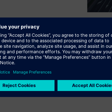
 transformation—shifting
ting customers’ growing
ders need innovative
ability. The Rapidminer data
 the key to accelerating digital
mpowers automotive
 AI agents and drive