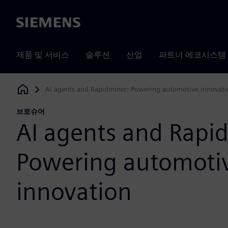
Siemens
제품 및 서비스
솔루션
산업
파트너 에코시스템
AI agents and Rapidminer: Powering automotive innovati
Siemens Digital Industries Software
브로슈어
AI agents and Rapi
Powering automoti
innovation