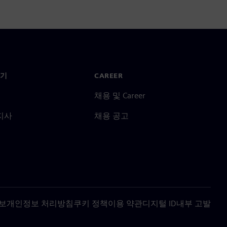
기
CAREER
채용 및 Career
지사
채용 공고
보
개인정보 처리방침
쿠키 정책
이용 약관
디지털 ID
내부 고발