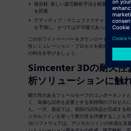
複合材: 新しい疲労解析手法を軽量素材に実
を回避
アディティブ・マニュファクチャリング: コ
を予測し、かつては不可能であった形状を設
このホワイトペーパーをダウンロードして、エンド
性シミュレーション・プロセスを統合環境で高精
の利点を学びましょう。
Simcenter 3Dの耐
析ソリューションに触
耐久性のあるフェールセーフのコンポーネントと
く、高価な試作を必要とする長時間のプロセスに
ん。一方、最近では、初回の試作品が完成する前
ジタルツインを使って耐久性を評価することも可能に
3Dソフトウェアは、デジタルツインの作成を支
シミュレーション用モデルの作成、疲労解析、高