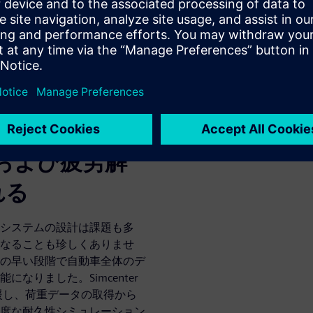
装して検証することで過剰設計
ンポーネントのパフォーマンス
計可能にする技術
ツーエンドの3D CAE耐久
度かつ効率的に実行すること
久性および疲労解
れる
システムの設計は課題も多
なることも珍しくありませ
の早い段階で自動車全体のデ
なりました。Simcenter
援し、荷重データの取得から
度な耐久性シミュレーション