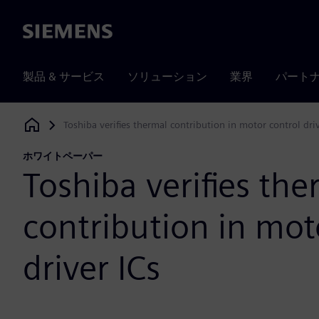
Siemens
製品 & サービス
ソリューション
業界
パート
Toshiba verifies thermal contribution in motor control driv
Siemens Digital Industries Software
ホワイトペーパー
Toshiba verifies the
contribution in mot
driver ICs