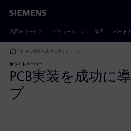
Siemens
製品 & サービス
ソリューション
業界
パート
PCB実装を成功に導くステップ
Siemens Digital Industries Software
ホワイトペーパー
PCB実装を成功に
プ