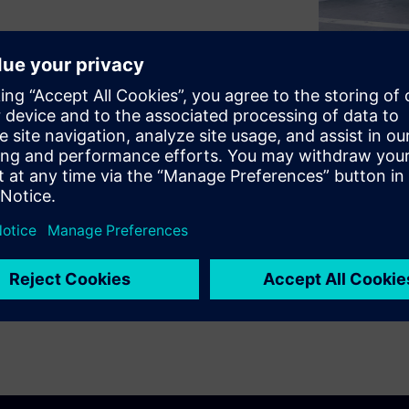
hicles and charging
s are fast detection and
fires that could threaten the
cept sets us apart in our white