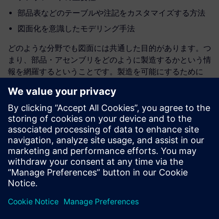
部品表などのテーブルや注記をカスタマイズする方法
図面化を意識したモデリング手法
どのような分野でも図面には共通した目的があります。つ
まり、部品・アセンブリをどのように製造するかという情
報を網羅するということです。製造を可能にするために
は、明確かつ正確な図面が必要です。
Solid Edgeの強力な図面作成機能を活用する
Solid Edgeには、図面ビューの自動作成、寸法作成の自動
化、テンプレート化された部品表、表題欄のテンプレー
ト、断面や詳細図作成コマンドなど、最高の図面を作成す
るための様々なツールが用意されています。
共有