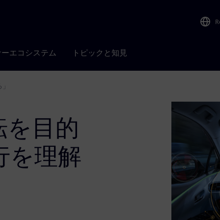
R
ナーエコシステム
トピックと知見
る」
転を目的
行を理解