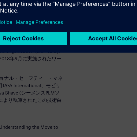
広範囲をカバーしようと試み
やAIからの反応を引き起こす
せが大量にリスト化される予
nd Research of Autonomous
ETRAN)、Singapore
ent Organisation (SMF-SDO)、
2018年9月に実施されたワー
ァンクショナル・セーフティー・マネ
SS International、モビリ
 Bhave (シーメンスPLMソ
 により執筆されたこの技術白
 Understanding the Move to