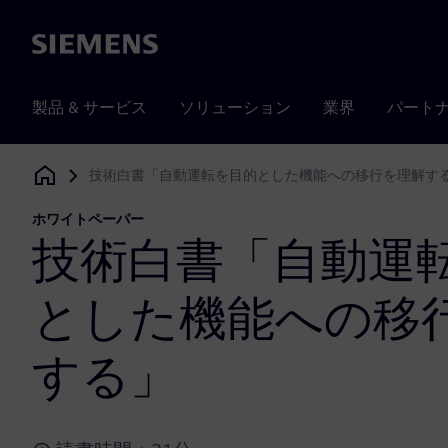
Siemens
製品 & サービス
ソリューション
業界
パート
技術白書「自動運転を目的とした機能への移行を理解す
Siemens Digital Industries Software
ホワイトペーパー
技術白書「自動運
とした機能への移
する」