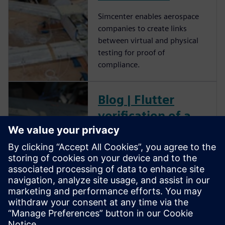
Simcenter enables aerospace
companies to create links
between virtual and physical
testing for proof of
compliance.
Blog | Flutter
verification of a
composite electric
aircraft
Discover how Simcenter
supports Siemens’ verification
management digital thread
through an aeroelastic flutter
verification use case.