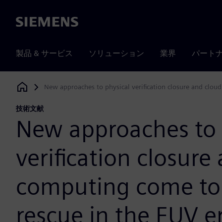
Siemens
製品 & サービス
ソリューション
業界
パート
New approaches to physical verification closure and clou
Siemens Digital Industries Software
技術文献
New approaches to 
verification closure
computing come to
rescue in the EUV e