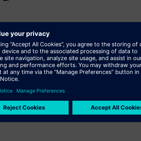
onics industry, as is the cost-
 EDA suppliers constantly
ses and foundries to assess
op and implement new
urce impacts while improving
ng smarter, more accurate,
dustry improve both the bottom
asing technological complexity.