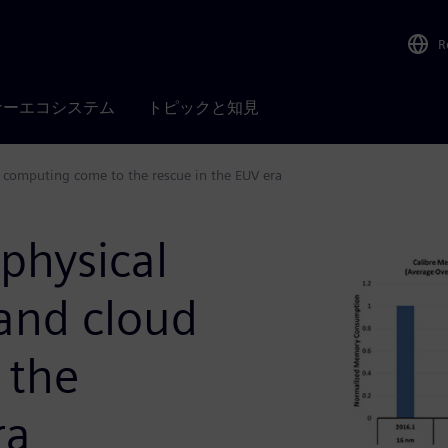
R
ナーエコシステム
トピックと知見
d computing come to the rescue in the EUV era
physical
 and cloud
 the
ra