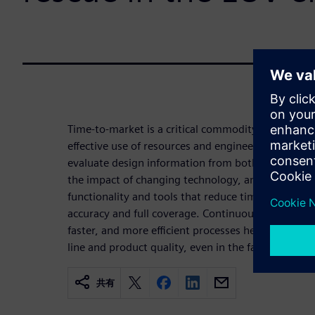
Time-to-market is a critical commodity in the electr
effective use of resources and engineer expertise.
evaluate design information from both design hou
the impact of changing technology, and to devel
functionality and tools that reduce time and reso
accuracy and full coverage. Continuously developi
faster, and more efficient processes helps the in
line and product quality, even in the face of incre
共有