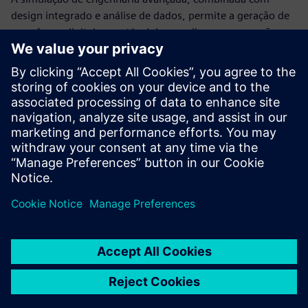
design integrado e análise de dados, permite a geração de
um gêmeo digital executável. Isso melhora as operações,
ajudando sua equipe a prever e otimizar melhor o
comportamento dos sistemas de produção e processo.
Ao aproveitar a simulação de engenharia em toda a sua
empresa, você pode reduzir os custos de produção e
engenharia e, ao mesmo tempo, melhorar o desempenho
geral.
共有