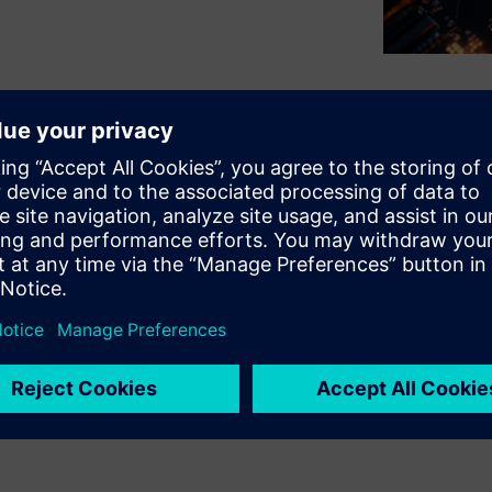
m Technology Co-Optimization
ign scaling by enabling early
s relies heavily on predictive
 numerous chiplet-level SoC
e that best meets product
n across system, RTL,
hase, ensuring that
e IP, and off-the-shelf