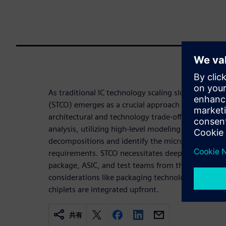
As traditional IC technology scaling slows, Syste
(STCO) emerges as a crucial approach to extend des
architectural and technology trade-offs. This proces
analysis, utilizing high-level modeling to evaluate
decompositions and identify the microarchitectur
requirements. STCO necessitates deep collaboratio
package, ASIC, and test teams from the planning p
considerations like packaging technologies, availabl
chiplets are integrated upfront.
共有