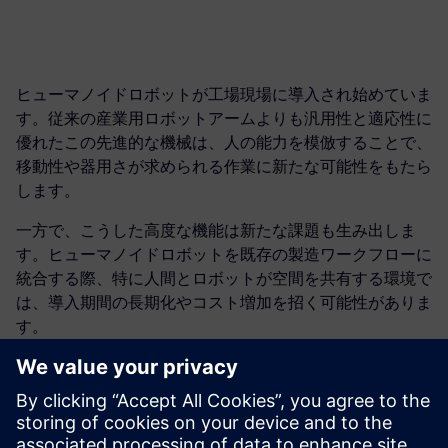
ヒューマノイドロボットが工場現場に導入され始めていま
す。従来の産業用ロボットアームよりも汎用性と適応性に
優れたこの先進的な機械は、人の能力を模倣することで、
移動性や器用さが求められる作業に新たな可能性をもたら
します。
一方で、こうした高度な機能は新たな課題も生み出しま
す。ヒューマノイドロボットを既存の製造ワークフローに
統合する際、特に人間とロボットが空間を共有する環境で
は、導入期間の長期化やコスト増加を招く可能性がありま
す。
シミュレーションソフトウェアは、このプロセスを加速し
ます。工場環境を仮想空間上に再現することで、実機を導
入する前に、起こり得る相互作用を予測し、ロボットの動
きを最適化し、安全上の懸念を事前に特定できます。