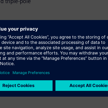
d triple-pole
 Smart Line portfolio,
idential, commercial, and
 protection, our solutions
rated currents from 80A to
iple-pole versions. Compliant
the 5TH4 operates at voltages
 to 10kA, combining the best