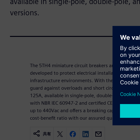
available in single-pole, double-pole, an
versions.
The 5TH4 miniature circuit breakers are part of our
developed to protect electrical installations in res
infrastructure environments. With thermomagnetic
guard against overloads and short circuits across 
125A, available in single-pole, double-pole, and tr
with NBR IEC 60947-2 and certified CE and RoHS, 
up to 440Vac and offers a breaking capacity of up
cost-benefit ratio with our assured quality.
共有