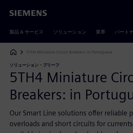
Siemens
製品 & サービス
ソリューション
業界
パート
5TH4 Miniature Circuit Breakers: in Portuguese
Siemens Digital Industries Software
ソリューション・ブリーフ
5TH4 Miniature Circ
Breakers: in Portug
Our Smart Line solutions offer reliable 
overloads and short circuits for curren