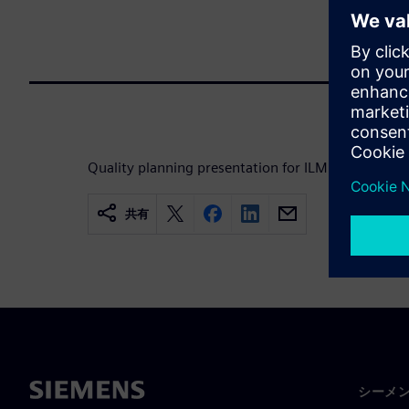
Quality planning presentation for ILM for Electron
共有
シーメ