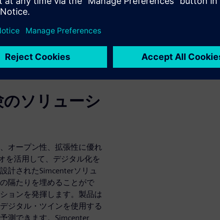
品分野におけるSimcenterユー
のほか、技術特集、業界イン
無料でダウンロード、共有で
験のソリューシ
、オープン性、拡張性に優れ
リオを活用して、デジタル化を
されたSimcenterソリュ
の隔たりを埋めることがで
ションを発揮します。製品は
デジタル・ツインを使用する
きます。Simcenter