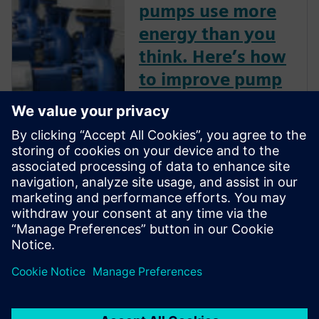
pumps use more
energy than you
think. Here’s how
to improve pump
performance.
Pumps are everywhere. From
industrial settings for power
generation, water treatment
and manufacturing to
residential use in HVAC
systems, automobiles and
even your coffee maker.