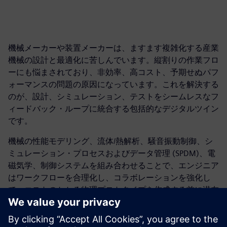
機械メーカーや装置メーカーは、ますます複雑化する産業
機械の設計と最適化に苦しんでいます。縦割りの作業フロ
ーにも悩まされており、非効率、高コスト、予期せぬパフ
ォーマンスの問題の原因になっています。これを解決する
のが、設計、シミュレーション、テストをシームレスなフ
ィードバック・ループに統合する包括的なデジタルツイン
です。
機械の性能モデリング、流体/熱解析、騒音振動制御、シ
ミュレーション・プロセスおよびデータ管理 (SPDM)、電
磁気学、制御システムを組み合わせることで、エンジニア
はワークフローを合理化し、コラボレーションを強化し
て、コストのかかる物理プロトタイプを作成する前に潜在
的な問題をあらかじめ解決することができます。その結
果、効率の最適化、リスクの軽減、機械の長期的な信頼性
向上を達成できます。