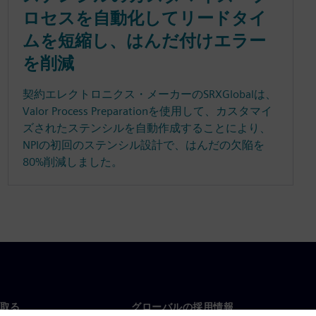
ロセスを自動化してリードタイ
ムを短縮し、はんだ付けエラー
を削減
契約エレクトロニクス・メーカーのSRXGlobalは、
Valor Process Preparationを使用して、カスタマイ
ズされたステンシルを自動作成することにより、
NPIの初回のステンシル設計で、はんだの欠陥を
80%削減しました。
取る
グローバルの採用情報