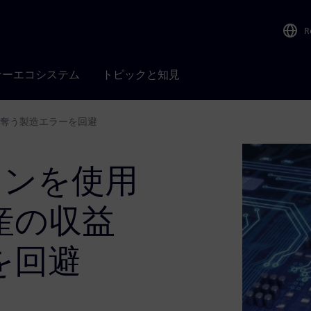
R
ナーエコシステム
トピックと知見
を奪う製造エラーを回避
インを使用
産の収益
を回避