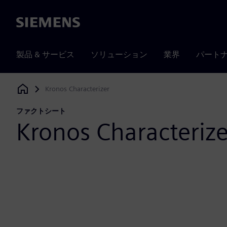
Siemens
製品 & サービス
ソリューション
業界
パート
Kronos Characterizer
Siemens Digital Industries Software
ファクトシート
Kronos Characterize