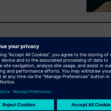
 design flows. Modern static
n characterized Liberty®
ve power, performance, and
esign teams rely heavily on an