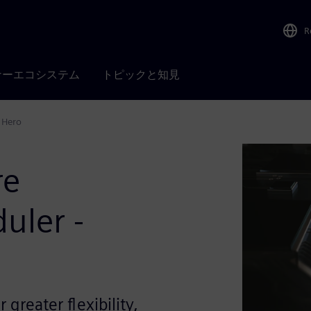
R
ナーエコシステム
トピックと知見
 Hero
re
uler -
 greater flexibility,