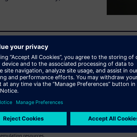
ften underutilized, creating
ility into job performance.
d hardware emulation
s as shared resources to
etrics and vendor-independent
opsys platforms, HPCWorks
e accelerating workflows from
to learn how HPCWorks Hero
 emulation resources.