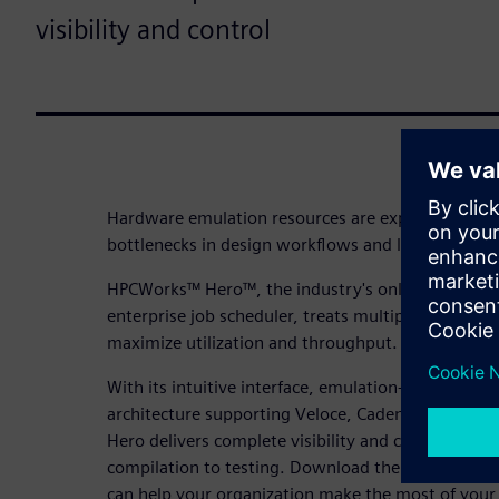
visibility and control
Hardware emulation resources are expensive and o
bottlenecks in design workflows and limiting visib
HPCWorks™ Hero™, the industry's only end-to-en
enterprise job scheduler, treats multiple emulator
maximize utilization and throughput.
With its intuitive interface, emulation-specific m
architecture supporting Veloce, Cadence and Syn
Hero delivers complete visibility and control whil
compilation to testing. Download the fact sheet 
can help your organization make the most of your