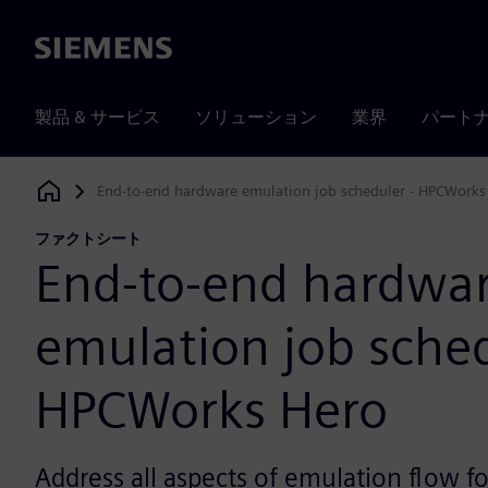
Siemens
製品 & サービス
ソリューション
業界
パート
End-to-end hardware emulation job scheduler - HPCWorks
Siemens Digital Industries Software
ファクトシート
End-to-end hardwa
emulation job sched
HPCWorks Hero
Address all aspects of emulation flow for