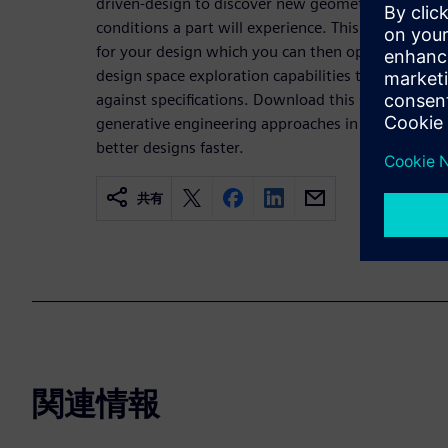
driven-design to discover new geometric designs 
conditions a part will experience. This gives you a
for your design which you can then optimize even
design space exploration capabilities to compare 
against specifications. Download this solution gu
generative engineering approaches in Simcenter 3
better designs faster.
共有
関連情報