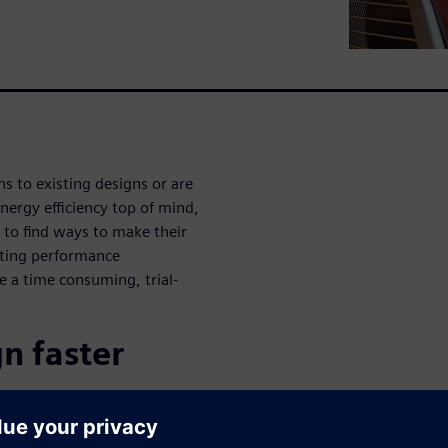
s to existing designs or are
energy efficiency top of mind,
 to find ways to make their
eeting performance
e a time consuming, trial-
gn faster
tions relieve the burden of
tive process. Use simulation-