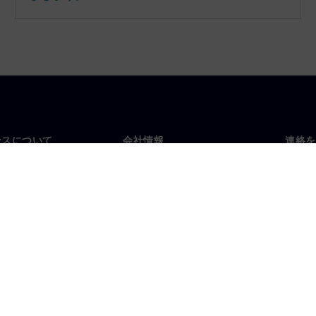
ンスについて
会社情報
連絡を
要
企業情報
お問
投資家向け広報活動
世界
スルーム
戦略