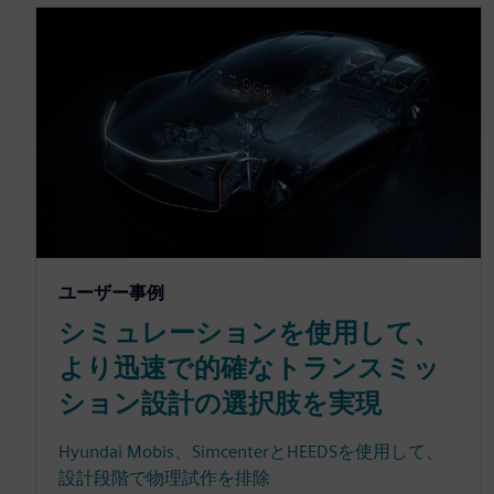
ユーザー事例
シミュレーションを使用して、
より迅速で的確なトランスミッ
ション設計の選択肢を実現
Hyundai Mobis、SimcenterとHEEDSを使用して、
設計段階で物理試作を排除