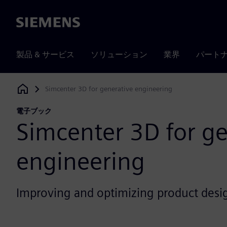
Siemens
製品 & サービス
ソリューション
業界
パート
Simcenter 3D for generative engineering
Siemens Digital Industries Software
電子ブック
Simcenter 3D for ge
engineering
Improving and optimizing product desi