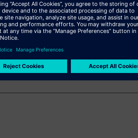
based on the loading
 near optimal starting point
 further with automated
your design’s performance
ide to learn more how
D can help you discover