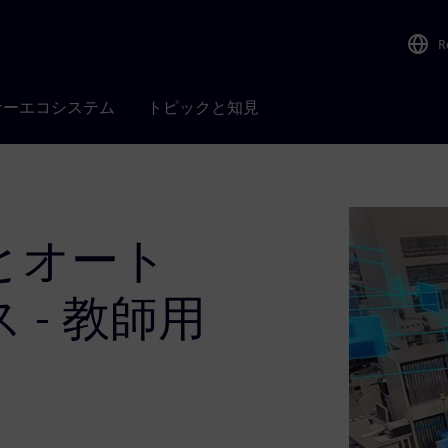
R
ナーエコシステム
トピックと知見
とオート
- 教師用