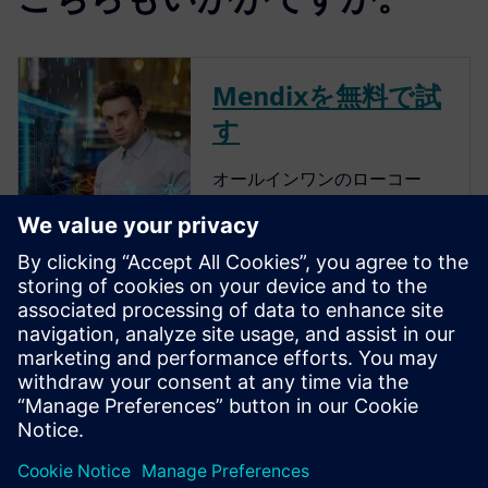
Mendixを無料で試
す
オールインワンのローコー
ド・プラットフォームを無料
で試す
SimcenterのCAEシ
ミュレーション
3Dジオメトリベース設計の性
能を予測