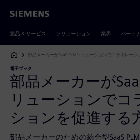
Siemens
製品 & サービス
ソリューション
業界
パート
部品メーカーがSaaS PLMソリューションでコラボレー
Siemens Digital Industries Software
電子ブック
部品メーカーがSaaS
リューションでコ
ションを促進する
部品メーカーのための統合型SaaS P