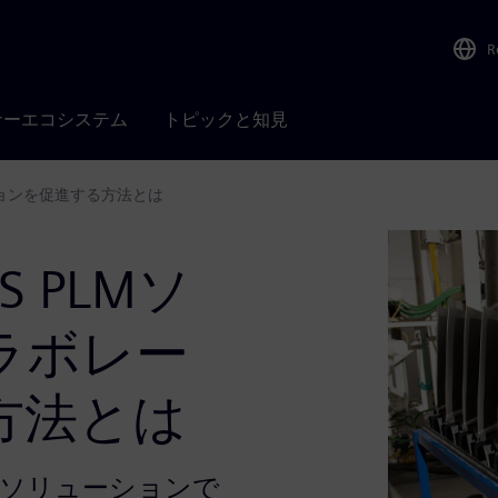
R
ナーエコシステム
トピックと知見
ションを促進する方法とは
 PLMソ
ラボレー
方法とは
LMソリューションで