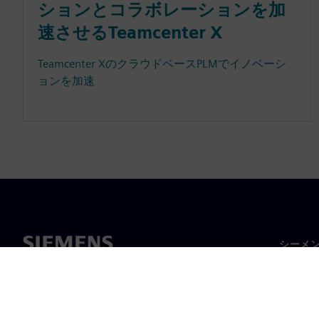
ションとコラボレーションを加
速させるTeamcenter X
Teamcenter XのクラウドベースPLMでイノベーシ
ョンを加速
シーメ
企業概
経営陣