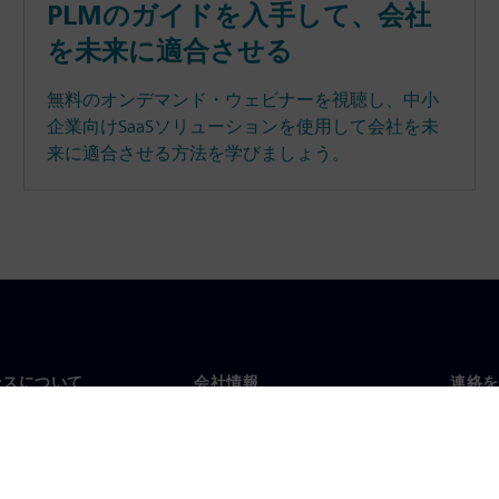
PLMのガイドを入手して、会社
を未来に適合させる
無料のオンデマンド・ウェビナーを視聴し、中小
企業向けSaaSソリューションを使用して会社を未
来に適合させる方法を学びましょう。
ンスについて
会社情報
連絡を
要
企業情報
お問
投資家向け広報活動
世界