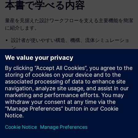
本書で学べる内容
量産を見据えた設計ワークフローを支える主要機能を簡潔
に紹介します。
設計者が使いやすい構造、機構、流体シミュレーショ
ン
実用的で量産可能なコンセプトを生み出すジェネレー
ティブデザインと最適化
欠陥予測と高額な再調整コスト回避のための早期製造
シミュレーション
鋳造、射出成形、プレス成形、押出成形、ポリウレタ
ン発泡、3Dプリンティング（積層造形）を網羅
共有