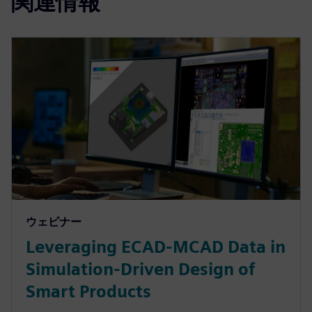
関連情報
ウェビナー
Leveraging ECAD-MCAD Data in
Simulation-Driven Design of
Smart Products