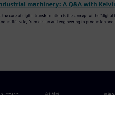
industrial machinery: A Q&A with Kelvi
t the core of digital transformation is the concept of the “digita
roduct lifecycle, from design and engineering to production and
ンスについて
会社情報
連絡を
要
企業情報
お問
投資家向け広報活動
世界