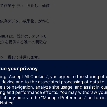
て作業を行い、強化し、価値
依存デジタル成果物」が作ら
BD) は、設計のジオメトリ
ど) を提供する唯一の明確な
を一貫して使用します。
業機械エンジニ
ドとMBDをプロセス全体で
示するためにMBDを使用