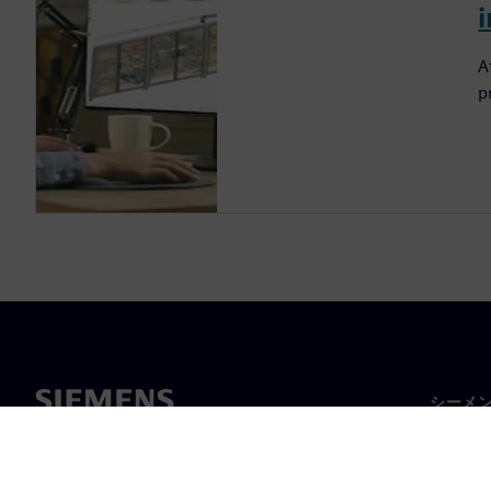
A
p
シーメ
企業概
経営陣