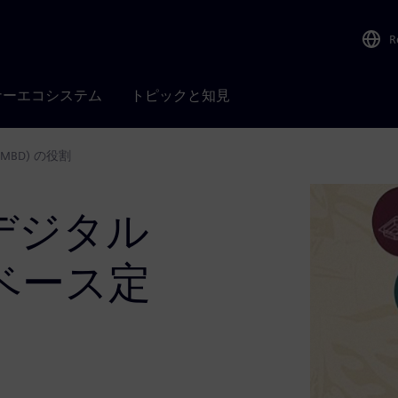
R
ナーエコシステム
トピックと知見
BD) の役割
デジタル
ベース定