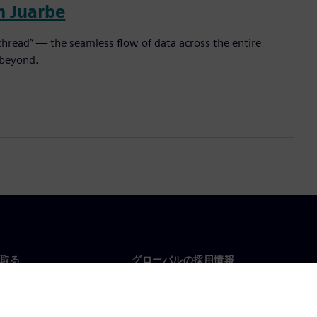
n Juarbe
l thread” — the seamless flow of data across the entire
 beyond.
取る
グローバルの採用情報
い合わせ
仕事とキャリア
各地の事業拠点
募集中の職種