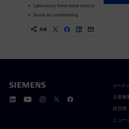
Laboratory fume hood control
Room air conditioning
共有
シーメ
企業概
経営陣
ニュー