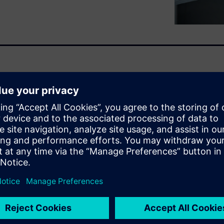
 reliable air volume flow
secure, precise, and fast
ume flows and room pressures
ilding automation systems. The
cost effectiveness, and
ed for: