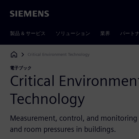
Siemens
製品 & サービス
ソリューション
業界
パート
Critical Environment Technology
Siemens Digital Industries Software
電子ブック
Critical Environmen
Technology
Measurement, control, and monitoring 
and room pressures in buildings.