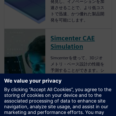
発見し、イノベーションを加
速させることで、より低コス
トで迅速、かつ優れた製品開
発を可能にします。
Simcenter CAE
Simulation
Simcenterを使って、3Dジオ
メトリ・ベース設計の性能を
予測することができます。シ
ーメンスのSimcenter 3D CAE
製品を使うと、あらゆるCAD
のジオメトリをインポートし
て、有限要素、境界要素、数
値流体力学、マルチボディ・
ダイナミクスなど、幅広い
CAE手法に対応した解析モデ