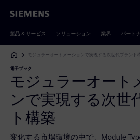
Siemens
製品 & サービス
ソリューション
業界
パート
モジュラーオートメーションで実現する次世代プラント
Siemens Digital Industries Software
電子ブック
モジュラーオート
ンで実現する次世
ト構築
変化する市場環境の中で、Module Type