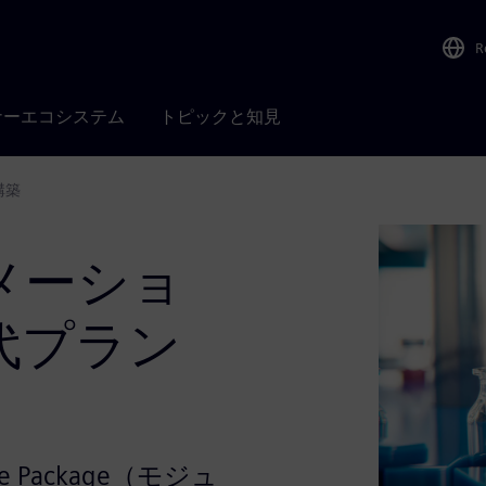
R
ナーエコシステム
トピックと知見
構築
メーショ
代プラン
 Package（モジュ