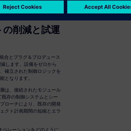
ンを通じて対応します。これ
and-produce）による統
の実現を支援します。
トの削減と試運
ル統合とプラグ＆プロデュース
削減します。設備をゼロから
、確立された制御ロジックを
能となります。
層は、接続されたモジュール
じて既存の制御システムとシー
プローチにより、既存の開発
ェクト計画期間の短縮とエラ
造オペレーションをどのように