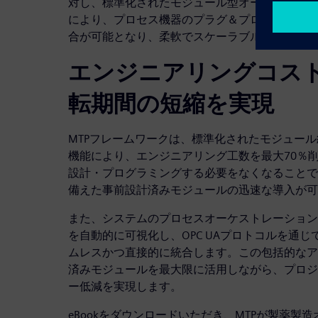
対し、標準化されたモジュール型オートメーショ
により、プロセス機器のプラグ＆プロデュース（plug-
合が可能となり、柔軟でスケーラブルな生産環境
エンジニアリングコス
転期間の短縮を実現
MTPフレームワークは、標準化されたモジュー
機能により、エンジニアリング工数を最大70％
設計・プログラミングする必要をなくなることで
備えた事前設計済みモジュールの迅速な導入が可
また、システムのプロセスオーケストレーション
を自動的に可視化し、OPC UAプロトコルを通
ムレスかつ直接的に統合します。この包括的なア
済みモジュールを最大限に活用しながら、プロジ
ー低減を実現します。
eBookをダウンロードいただき、MTPが製薬製