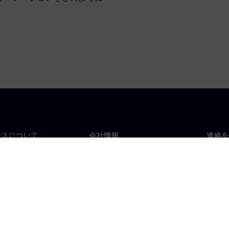
ンスについて
会社情報
連絡を
要
企業情報
お問
投資家向け広報活動
世界
スルーム
戦略