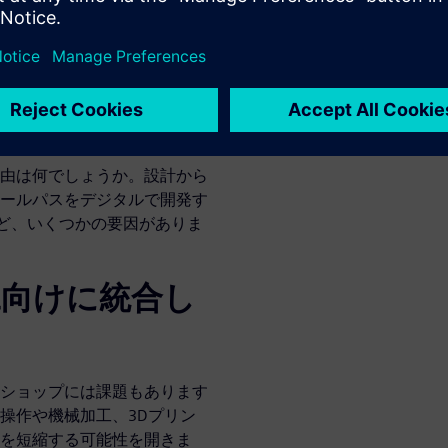
迅速に納品できるかが最大の
の時間は目に見える財務指標
納期を短縮すれば、指定の時
。
由は何でしょうか。設計から
ールパスをデジタルで開発す
ど、いくつかの要因がありま
工向けに統合し
ショップには課題もあります
操作や機械加工、3Dプリン
、納期を短縮する可能性を開きま