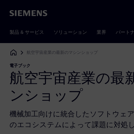
Siemens
製品 & サービス
ソリューション
業界
パート
航空宇宙産業の最新のマシンショップ
Siemens Digital Industries Software
電子ブック
航空宇宙産業の最
ンショップ
機械加工向けに統合したソフトウェ
のエコシステムによって課題に対処