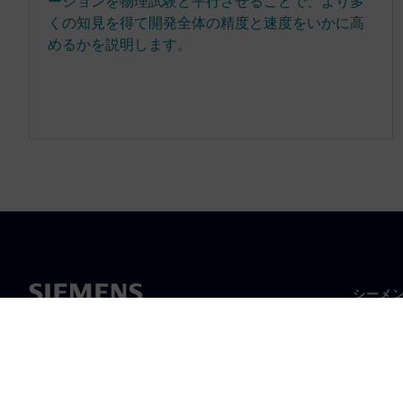
ーションを物理試験と平行させることで、より多
くの知見を得て開発全体の精度と速度をいかに高
めるかを説明します。
シーメ
企業概
経営陣
ニュー