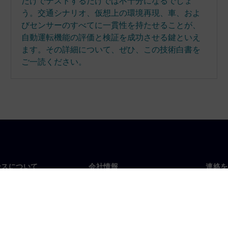
だけでテストするだけでは不⼗分になるでしょ
う。交通シナリオ、仮想上の環境再現、⾞、およ
びセンサーのすべてに⼀貫性を持たせることが、
⾃動運転機能の評価と検証を成功させる鍵といえ
ます。その詳細について、ぜひ、この技術白書を
ご一読ください。
ンスについて
会社情報
連絡を
要
企業情報
お問
投資家向け広報活動
世界
スルーム
戦略