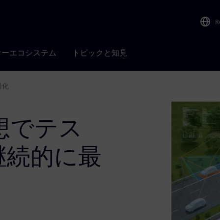
R
ナーエコシステム
トピックと知見
適化
想でテス
を継続的に最