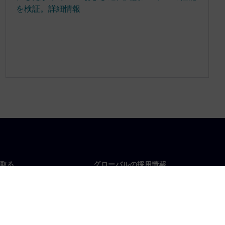
を検証。詳細情報
取る
グローバルの採用情報
い合わせ
仕事とキャリア
各地の事業拠点
募集中の職種