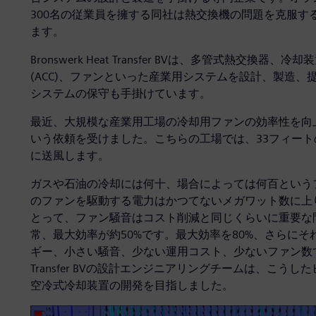
300名の従業員を擁する同社は熱交換機の問題を克服す
ます。
Bronswerk Heat Transfer BVは、多管式熱
(ACC)、ファンといった産業用システムを設計、製造
システムの保守も手掛けています。
最近、大規模な産業用工場の冷却用ファンの効率性を向
いう依頼を受けました。こちらの工場では、33フィートの
に送風します。
ガスや石油の冷却には何十、場合によっては何百という
のファンを駆動する電力はかつてないメガワット数に上
とって、ファン騒音はコスト削減と同じくらいに重要な
常、最大効率が約50%です。最大効率を80%、さらに
ギー、小さい騒音、少ない運用コスト、少ないファン数で同じ効
Transfer BVの設計エンジニアリングチームは、こ
空冷式冷却装置の開発を目指しました。