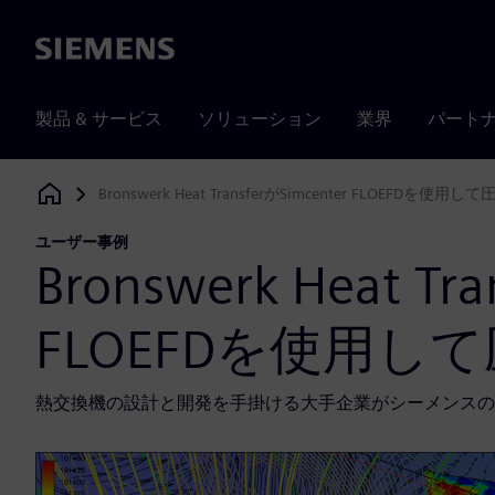
Siemens
製品 & サービス
ソリューション
業界
パート
Bronswerk Heat TransferがSimcenter FLOEFDを使
Siemens Digital Industries Software
ユーザー事例
Bronswerk Heat Tr
FLOEFDを使用し
熱交換機の設計と開発を手掛ける大手企業がシーメンス