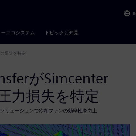
R
ナーエコシステム
トピックと知見
用して圧力損失を特定
ansferがSimcenter
て圧力損失を特定
のソリューションで冷却ファンの効率性を向上