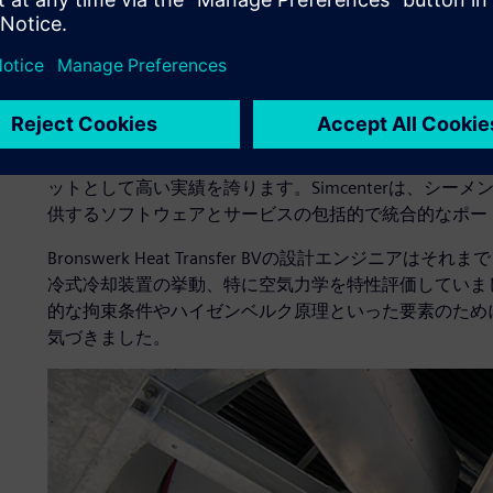
Simcenter FLOEFDを選ぶ
Bronswerk Heat Transfer BVの設計エンジ
石油 / ガスプラント用冷却ファンを開発するため、Simcen
Simcenter FLOEFDのおかげで、物理測定だけで
Simcenter FLOEFDは、改良設計案を解析、検証するた
ットとして高い実績を誇ります。Simcenterは、シ
供するソフトウェアとサービスの包括的で統合的なポートフォ
Bronswerk Heat Transfer BVの設計エンジニ
冷式冷却装置の挙動、特に空気力学を特性評価していまし
的な拘束条件やハイゼンベルク原理といった要素のため
気づきました。