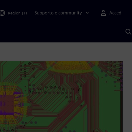
Supporto e community
Accedi
Region
|
IT
C
c
S
A