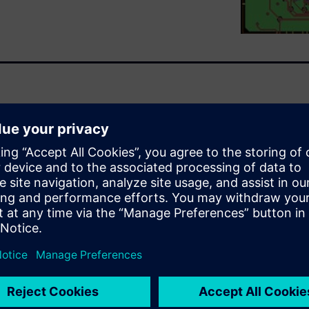
possible in HyperLynx Fast 3D
lability of the solver. In
an induced resistive coupling