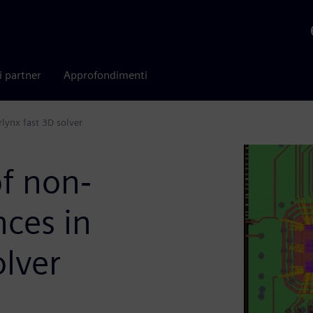
i partner
Approfondimenti
rlynx fast 3D solver
of non‐
nces in
olver