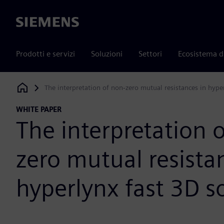
Siemens
Prodotti e servizi
Soluzioni
Settori
Ecosistema d
The interpretation of non‐zero mutual resistances in hype
Siemens Digital Industries Software
WHITE PAPER
The interpretation 
zero mutual resista
hyperlynx fast 3D s