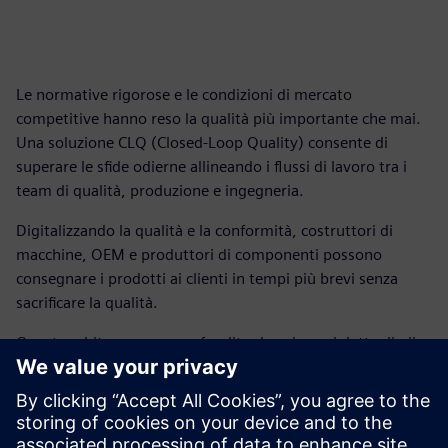
Le normative rigorose e le condizioni di mercato
competitive hanno reso la qualità più importante che mai.
Una soluzione CLQ (Closed-Loop Quality) consente di
superare le sfide odierne allineando i flussi di lavoro tra i
team di qualità, produzione e ingegneria.
Digitalizzando la qualità e la conformità, costruttori di
macchine, OEM e produttori di componenti possono
consegnare i prodotti ai clienti in tempi più brevi senza
sacrificare la qualità.
Questo white paper approfondito descrive nel dettaglio il
funzionamento di una soluzione di gestione della qualità a
ciclo chiuso e fornisce ai produttori una tabella di marcia
per iniziare a implementare una soluzione su misura.