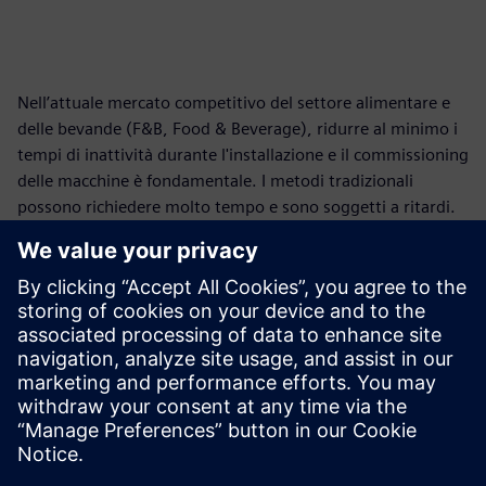
Nell’attuale mercato competitivo del settore alimentare e
delle bevande (F&B, Food & Beverage), ridurre al minimo i
tempi di inattività durante l'installazione e il commissioning
delle macchine è fondamentale. I metodi tradizionali
possono richiedere molto tempo e sono soggetti a ritardi.
Il virtual commissioning sfrutta le tecnologie di nuova
generazione per rendere le macchine operative più
velocemente che mai.
Scopri come i test virtuali eliminano le sorprese e
garantiscono una transizione più fluida, rendendo le linee
di produzione operative più rapidamente.
Condividi