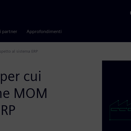
i partner
Approfondimenti
ispetto al sistema ERP
 per cui
ione MOM
ERP