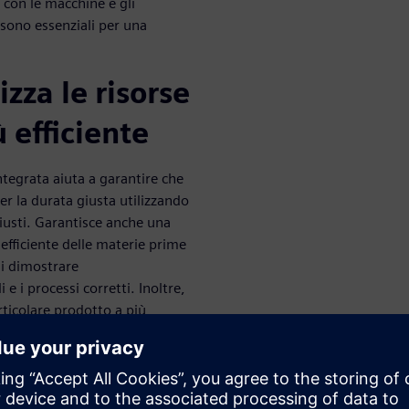
 con le macchine e gli
 sono essenziali per una
zza le risorse
 efficiente
egrata aiuta a garantire che
r la durata giusta utilizzando
 giusti. Garantisce anche una
o efficiente delle materie prime
di dimostrare
e i processi corretti. Inoltre,
ticolare prodotto a più
rdizzazione digitale permette
rmità del prodotto.
 delle