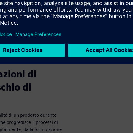
ne crea
consente ai produttori di
liere dati strategici senza
ali fonti di errore umano,
azioni di
schio di
lità di un prodotto durante
ne progredisce, i processi di
gitalmente, dalla formulazione