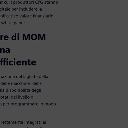
r cui i produttori CPG stanno
itale per includere la
ficativo valore finanziario,
o white paper.
are di MOM
una
ficiente
azione dettagliata della
 delle macchine, della
lla disponibilità degli
ati del livello di
ario per programmare in modo
trettamente integrati al