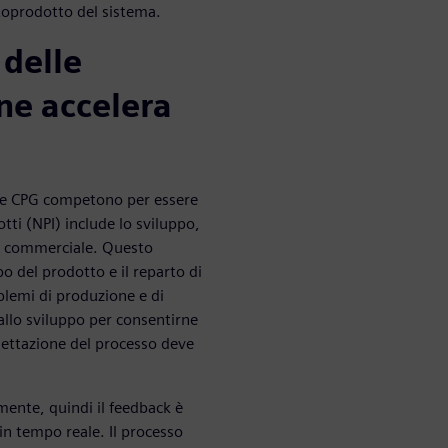
toprodotto del sistema.
 delle
ne accelera
de CPG competono per essere
tti (NPI) include lo sviluppo,
one commerciale. Questo
po del prodotto e il reparto di
blemi di produzione e di
 allo sviluppo per consentirne
ogettazione del processo deve
ente, quindi il feedback è
n tempo reale. Il processo