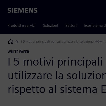
Siemens
Prodotti e servizi
Soluzioni
Settori
Ecosistema d
I 5 motivi principali per cui utilizzare la soluzione MOM r
Siemens Digital Industries Software
WHITE PAPER
I 5 motivi principali
utilizzare la soluz
rispetto al sistema 