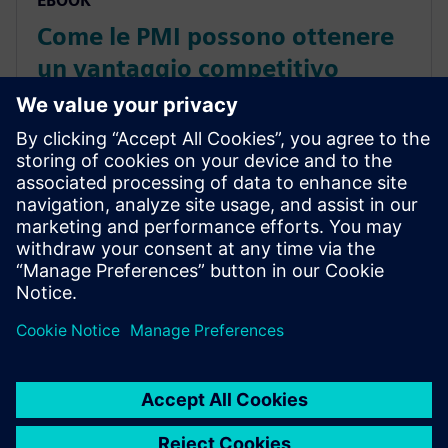
EBOOK
Come le PMI possono ottenere
un vantaggio competitivo
attraverso la simulazione e i
test
Scarica l’eBook gratuito di Tech-Clarity e scopri come
la simulazione e i test possono dare alle piccole
imprese un vantaggio e aiutare a gestire la
complessità.