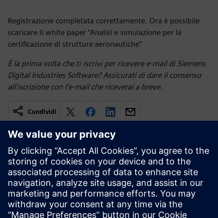
Registrazione completata correttamente. Ora è possibile
scaricare il white paper “Analisi e simulazione per la
certificazione di strutture aeronautiche”
È la prima volta che ti iscrivi per ricevere e-mail di Siemens
Digital Industries Software? Assicurati di dare il consenso
all’iscrizione con l’e-mail che riceverai a breve.
Condividi
Risorse correlate