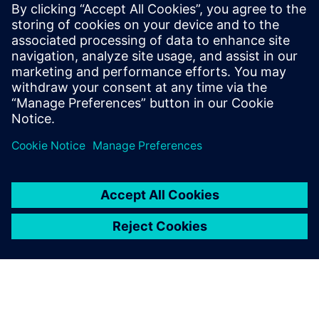
sfrutta il software APS per ridurre al minimo le emissioni di
CO2 nei settori industriali.
Scarica il white paper e scopri come ridurre i costi,
minimizzare i lavori in corso e creare un futuro rispettoso
dell'ambiente.
Condividi