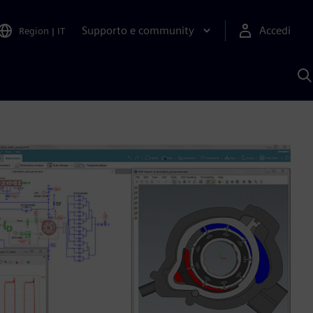
Supporto e community
Accedi
Region
|
IT
C
c
S
A