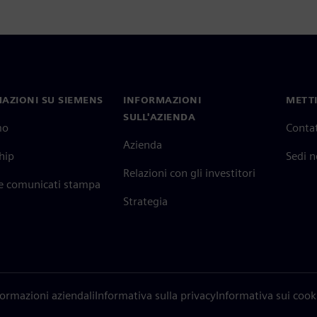
AZIONI SU SIEMENS
INFORMAZIONI
METTI
SULL'AZIENDA
mo
Contat
Azienda
hip
Sedi 
Relazioni con gli investitori
 e comunicati stampa
Strategia
formazioni aziendali
Informativa sulla privacy
Informativa sui cook