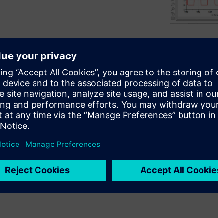
n platform that allows design
of systems virtually. The
gineers to quickly model and
ng validated model libraries.
productive with the software.
cuts to using Simcenter