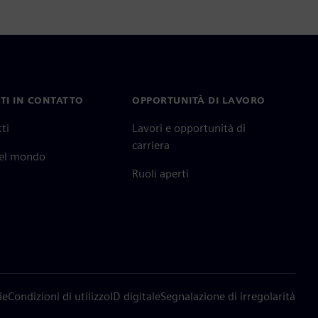
TI IN CONTATTO
OPPORTUNITÀ DI LAVORO
ti
Lavori e opportunità di
carriera
nel mondo
Ruoli aperti
ie
Condizioni di utilizzo
ID digitale
Segnalazione di irregolarità