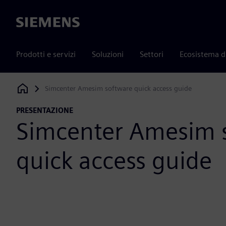
Siemens
Prodotti e servizi
Soluzioni
Settori
Ecosistema d
Simcenter Amesim software quick access guide
Siemens Digital Industries Software
PRESENTAZIONE
Simcenter Amesim 
quick access guide