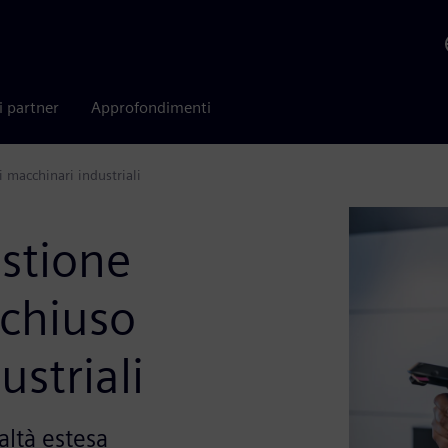
i partner
Approfondimenti
i macchinari industriali
estione
 chiuso
ustriali
altà estesa