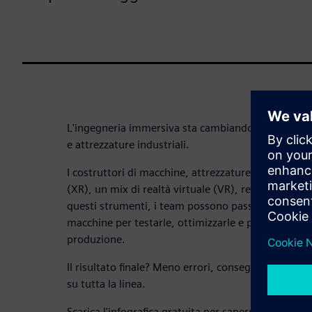
L'ingegneria immersiva sta cambiando le modalità 
e attrezzature industriali.
I costruttori di macchine, attrezzature e component
(XR), un mix di realtà virtuale (VR), realtà aument
questi strumenti, i team possono passare a una ver
macchine per testarle, ottimizzarle e perfezionarle 
produzione.
Il risultato finale? Meno errori, consegne più rapid
su tutta la linea.
Scarica l'infografica gratuita per saperne di più.