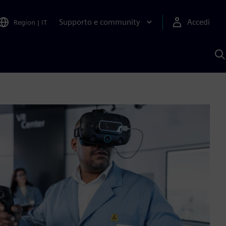
Supporto e community
Accedi
Region
|
IT
C
c
S
A