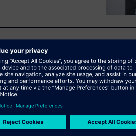
di realizzazione di macchinari
i sfruttano la realtà estesa
ata (AR) e realtà mista. Con
sione digitale delle loro
molto prima dell'inizio della
e e collaborazione più stretta