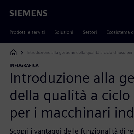
Siemens
Prodotti e servizi
Soluzioni
Settori
Ecosistema d
Introduzione alla gestione della qualità a ciclo chiuso per 
Siemens Digital Industries Software
INFOGRAFICA
Introduzione alla g
della qualità a ciclo
per i macchinari ind
Scopri i vantaggi delle funzionalità di re