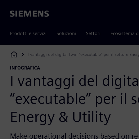
Siemens
Prodotti e servizi
Soluzioni
Settori
Ecosistema d
I vantaggi del digital twin “executable” per il settore Ener
Siemens Digital Industries Software
INFOGRAFICA
I vantaggi del digit
“executable” per il 
Energy & Utility
Make operational decisions based on rel