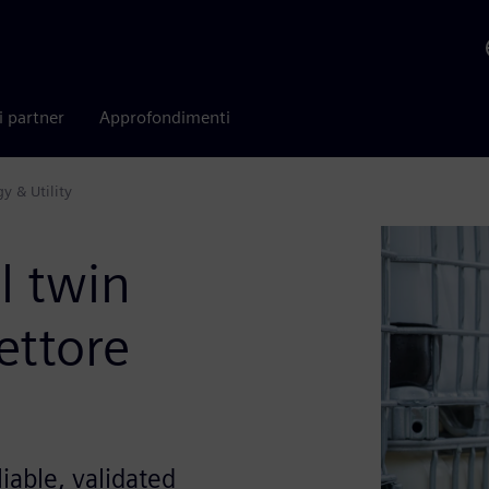
i partner
Approfondimenti
gy & Utility
al twin
settore
iable, validated