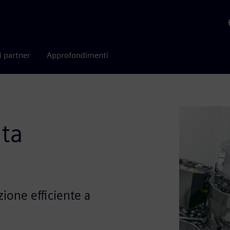
i partner
Approfondimenti
lta
ione efficiente a