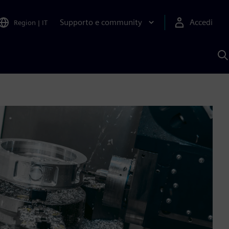
Supporto e community
Accedi
Region
|
IT
C
c
S
A