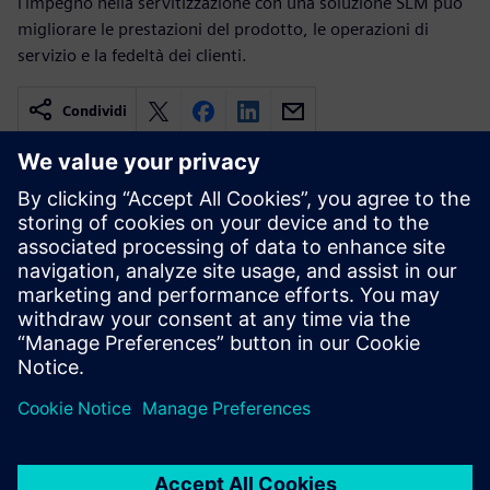
l'impegno nella servitizzazione con una soluzione SLM può
migliorare le prestazioni del prodotto, le operazioni di
servizio e la fedeltà dei clienti.
Condividi
Risorse correlate