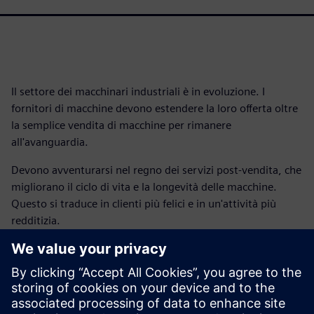
Il settore dei macchinari industriali è in evoluzione. I
fornitori di macchine devono estendere la loro offerta oltre
la semplice vendita di macchine per rimanere
all'avanguardia.
Devono avventurarsi nel regno dei servizi post-vendita, che
migliorano il ciclo di vita e la longevità delle macchine.
Questo si traduce in clienti più felici e in un'attività più
redditizia.
Abbraccia l'analisi del ciclo di vita del servizio e sblocca una
nuova era di soddisfazione dei clienti e crescita aziendale.
Scarica il nostro executive brief ed esplora le tre aree
chiave: pianificazione dell'assistenza, fornitura dei servizi e