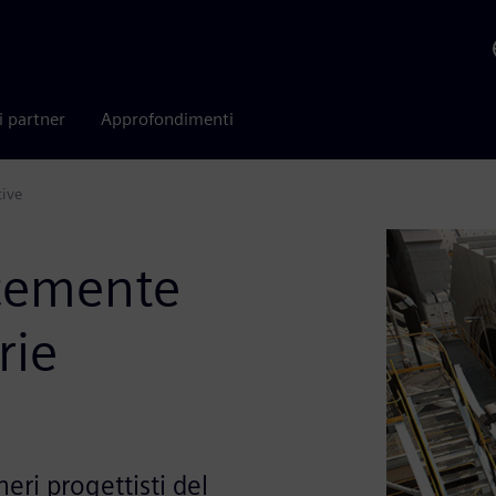
i partner
Approfondimenti
tive
ocemente
rie
eri progettisti del