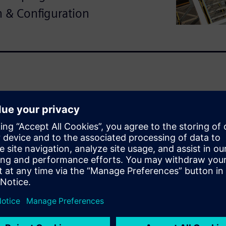
n & Configuration
raria sono sotto pressione per
nte funzionali, che operino
portfolio di soluzioni
ingegneri delle aziende
oud per soddisfare in modo
contempo i costi;
ollaborativi
per accelerare la