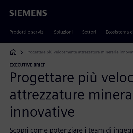
Siemens
Prodotti e servizi
Soluzioni
Settori
Ecosistema d
Progettare più velocemente attrezzature minerarie innova
Siemens Digital Industries Software
EXECUTIVE BRIEF
Progettare più vel
attrezzature minera
innovative
Scopri come potenziare i team di ingegn