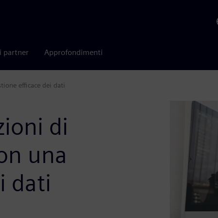
i partner
Approfondimenti
tione efficace dei dati
zioni di
con una
i dati