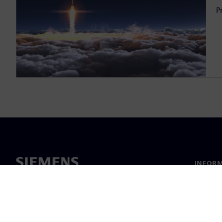
P
INFORM
Chi sia
Leaders