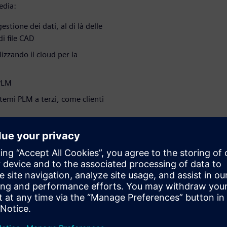
edia:
estione dei dati, al di là delle
di file CAD
lizzando il cloud per la
 PLM
stemi PLM a terzi, come clienti
la gestione
correlazione tra il successo
ndivisione dei dati di