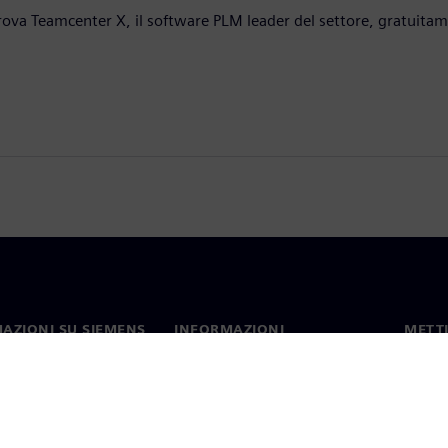
rova Teamcenter X, il software PLM leader del settore, gratuitam
AZIONI SU SIEMENS
INFORMAZIONI
METTI
SULL'AZIENDA
mo
Contat
Azienda
hip
Sedi 
Relazioni con gli investitori