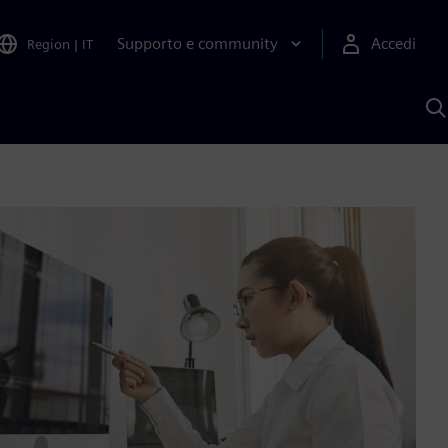
Supporto e community
Accedi
Region
|
IT
C
c
S
A