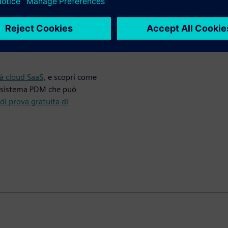
da un sistema
nter X in
à cloud SaaS
, e scopri come
n sistema PDM che può
di prova gratuita di