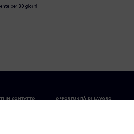
ente per 30 giorni
TI IN CONTATTO
OPPORTUNITÀ DI LAVORO
ti
Lavori e opportunità di
carriera
nel mondo
Ruoli aperti