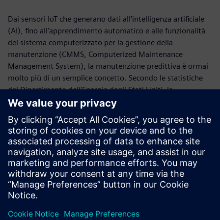
Dai sensori IoT che generano dati all'intelligenza artificiale
(AI), fino all'apprendimento automatico e alle funzionalità
del sistema computerizzato per la gestione della
manutenzione (CMMS, Computerized Maintenance
Management System), la manutenzione predittiva è ormai
molto più di un semplice concetto. Secondo le statistiche
del Dipartimento dell’Energia degli Stati Uniti, la
manutenzione predittiva è in grado di ridurre i tempi di
inattività delle macchine del 35-45%; è indispensabile
perciò implementarla per essere competitivi nell'Industria
4.0.
Per saperne di più, scarica “L’importanza della
®
manutenzione predittiva, oggi.” da IndustryWeek
.
Condividi